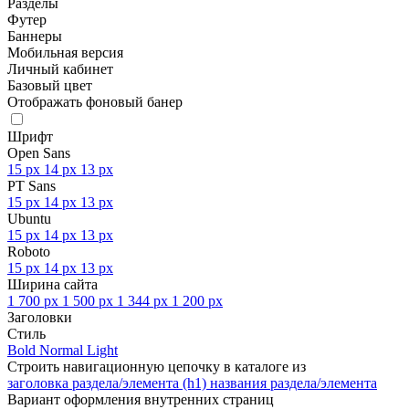
Разделы
Футер
Баннеры
Мобильная версия
Личный кабинет
Базовый цвет
Отображать фоновый банер
Шрифт
Open Sans
15 px
14 px
13 px
PT Sans
15 px
14 px
13 px
Ubuntu
15 px
14 px
13 px
Roboto
15 px
14 px
13 px
Ширина сайта
1 700 px
1 500 px
1 344 px
1 200 px
Заголовки
Стиль
Bold
Normal
Light
Строить навигационную цепочку в каталоге из
заголовка раздела/элемента (h1)
названия раздела/элемента
Вариант оформления внутренних страниц