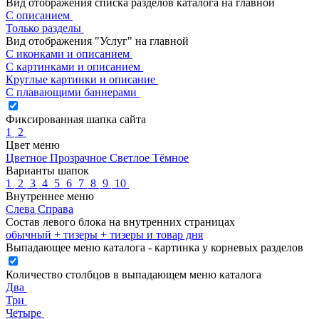
Вид отображения списка разделов каталога на главной
С описанием
Только разделы
Вид отображения "Услуг" на главной
С иконками и описанием
С картинками и описанием
Круглые картинки и описание
С плавающими баннерами
Фиксированная шапка сайта
1
2
Цвет меню
Цветное
Прозрачное
Светлое
Тёмное
Варианты шапок
1
2
3
4
5
6
7
8
9
10
Внутреннее меню
Слева
Справа
Состав левого блока на внутренних страницах
обычный
+ тизеры
+ тизеры и товар дня
Выпадающее меню каталога - картинка у корневых разделов
Количество столбцов в выпадающем меню каталога
Два
Три
Четыре