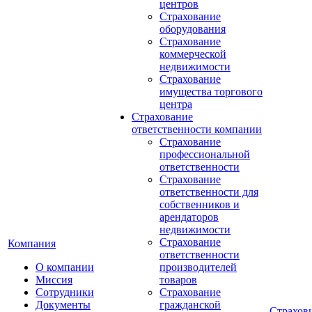
центров
Страхование
оборудования
Страхование
коммерческой
недвижимости
Страхование
имущества торгового
центра
Страхование
ответственности компании
Страхование
профессиональной
ответственности
Страхование
ответственности для
собственников и
арендаторов
недвижимости
Страхование
Компания
ответственности
О компании
производителей
Миссия
товаров
Сотрудники
Страхование
Документы
гражданской
Страхов